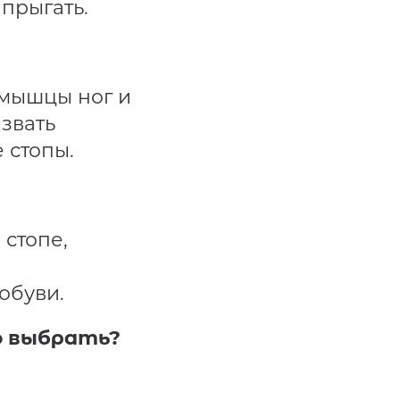
 прыгать.
 мышцы ног и
звать
 стопы.
 стопе,
обуви.
но выбрать?