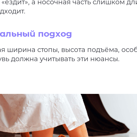
а «ездит», а носочная часть слишком дл
дходит.
альный подход
ая ширина стопы, высота подъёма, осо
увь должна учитывать эти нюансы.