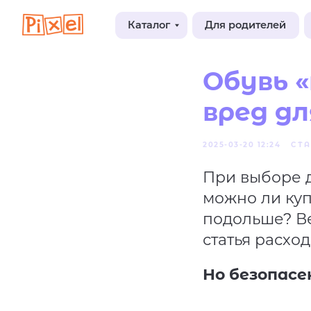
Каталог
Для родителей
Блог
Обувь 
вред дл
2025-03-20 12:24
СТА
При выборе д
можно ли куп
подольше? Ве
статья расход
Но безопасе