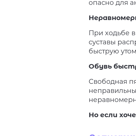
опасно для а
Неравномер
При ходьбе в
суставы расп
быструю утом
Обувь быст
Свободная пя
неправильный
неравномерн
Но если хоч