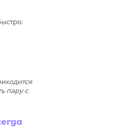
быстро:
риходится
ть пару с
сегда