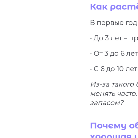
Как раст
В первые год
• До 3 лет – 
• От 3 до 6 ле
• С 6 до 10 л
Из-за такого
менять часто.
запасом?
Почему об
хорошая 