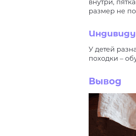
внутри, пятк
размер не по
Индивиду
У детей разн
походки – об
Вывод