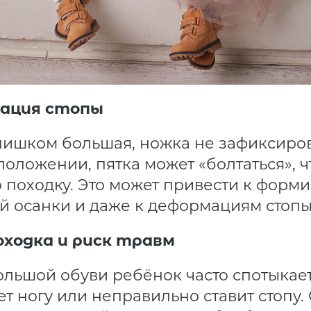
сация стопы
лишком большая, ножка не зафиксиро
оложении, пятка может «болтаться», ч
 походку. Это может привести к фор
й осанки и даже к деформациям стопы
оходка и риск травм
льшой обуви ребёнок часто спотыкает
т ногу или неправильно ставит стопу.