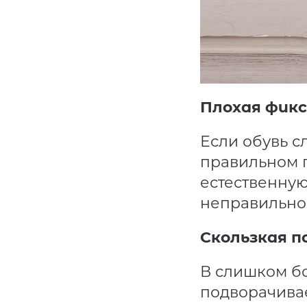
Плохая фик
Если обувь с
правильном п
естественную
неправильно
Скользкая п
В слишком бо
подворачивае