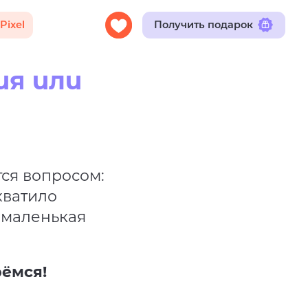
Получить подарок
ия или
ся вопросом:
хватило
немаленькая
ёмся!