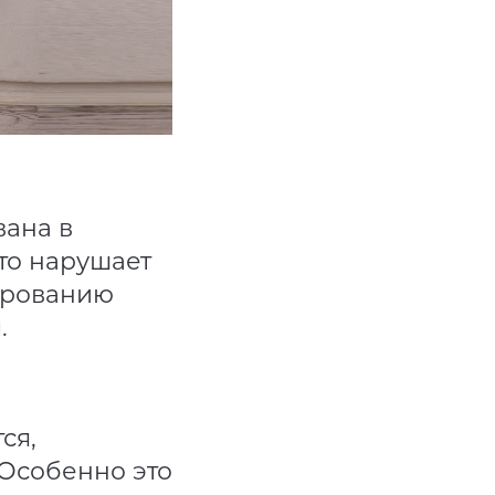
вана в
то нарушает
мированию
.
ся,
 Особенно это