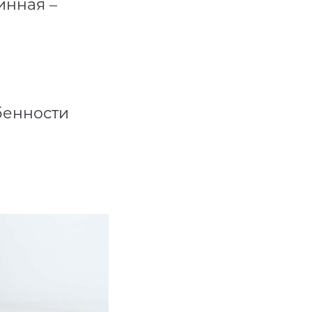
инная –
бенности