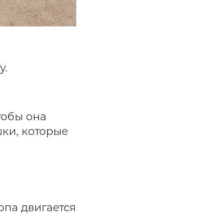
у.
тобы она
ки, которые
опа двигается