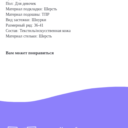
Пол: Для девочек
Материал подкладки: Шерсть
Материал подошвы: ТПР
Вид застежки: Шнурки
Размерный ряд: 36-41
Состав: Текстиль/искусственная кожа
Материал стельки: Шерсть
Вам может понравиться
Наша обувь
Преимущества
Где купить в розницу
Блог
Раздел для родителей
Клуб PIXEL
Игры для детей
Подпишитесь на нашу