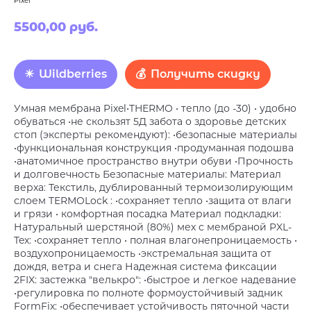
Pixel
5500,00
руб.
Wildberries
Получить скидку
Умная мембрана Pixel•THERMO • тепло (до -30) • удобно
обуваться •не скользят 5Д забота о здоровье детских
стоп (эксперты рекомендуют): •безопасные материалы
•функциональная конструкция •продуманная подошва
•анатомичное пространство внутри обуви •Прочность
и долговечность Безопасные материалы: Материал
верха: Текстиль, дублированный термоизолирующим
слоем TERMOLock : •сохраняет тепло •защита от влаги
и грязи • комфортная посадка Материал подкладки:
Натуральный шерстяной (80%) мех с мембраной PXL-
Tex: •сохраняет тепло • полная влагонепроницаемость •
воздухопроницаемость •экстремальная защита от
дождя, ветра и снега Надежная система фиксации
2FIX: застежка "велькро": •быстрое и легкое надевание
•регулировка по полноте формоустойчивый задник
FormFix: •обеспечивает устойчивость пяточной части