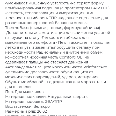
•уменьшает мышечную усталость •не теряет форму
Комбинированная подошва (с протектором GRIP LITE)
•легкость, теплоизоляция и амортизация ЭВА
•прочность и гибкость ТПР •надежное сцепление для
различных поверхностей Вкладная стелька
ThermoBase: (съемная, теплая, формоустойчивая)
•Дополнительная амортизация для снижения ударной
нагрузки на стопу •Лёгкость и гибкость для
максимального комфорта • Петля-ассистент позволяет
легко вынуть и заменить/просушить стельку при
необходимости Рациональный внутренний объем:
комфортная носочная часть ComfortTOE •не
сдавливает пальцы •не стесняет движения
Антивандальная защита носочной части ReinforcePro
•увеличение долговечности обуви •защита от
механических повреждений, ударов, истирания
Обувь c мембраной - подходит как для мороза, так и
для оттепели
Пол: Для мальчиков
Материал подкладки: Натуральная шерсть
Материал подошвы: ЭВА/ТПР
Вид застежки: Велькро
Размерный ряд: 26-32