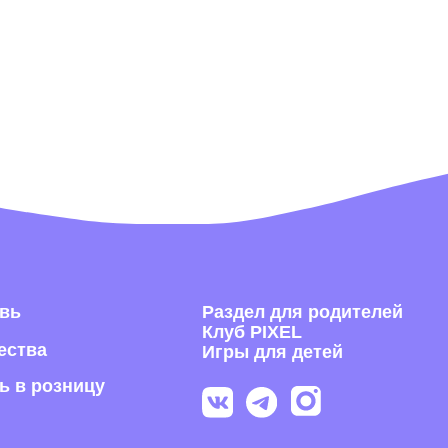
Раздел для родителей
Под
Клуб PIXEL
рас
Игры для детей
озницу
Я согла
получе
П
Раскрыва
обуви из