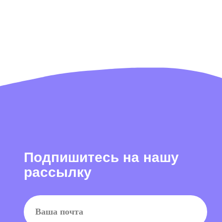
пишитесь на нашу
сылку
сен(-на) с
политикой конфиденциальности
и даю согласие на
ние информационной и рекламной рассылки
одписаться
ем секреты производства, показываем концепты
 нового сезона и каждый день делаем рынок