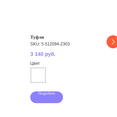
Туфли
Мо
SKU:
5-512094-2303
SKU
3 140
руб.
4 1
Цвет
Цве
Подробнее