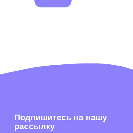
пишитесь на нашу
сылку
сен(-на) с
политикой конфиденциальности
и даю согласие на
ние информационной и рекламной рассылки
одписаться
ем секреты производства, показываем концепты