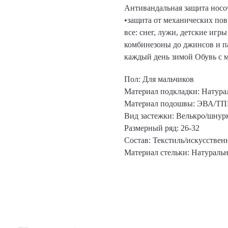
Антивандальная защита носоч
•защита от механических по
все: снег, лужи, детские иг
комбинезоны до джинсов и па
каждый день зимой Обувь c ме
Пол: Для мальчиков
Материал подкладки: Натура
Материал подошвы: ЭВА/ТП
Вид застежки: Велькро/шнур
Размерный ряд: 26-32
Состав: Текстиль/искусствен
Материал стельки: Натуральн