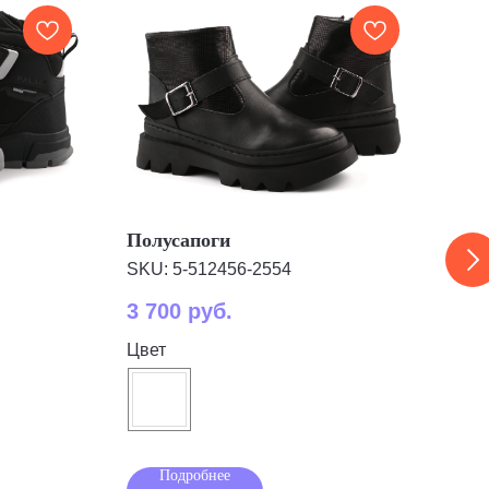
Полусапоги
Дут
SKU:
5-512456-2554
SKU
3 700
руб.
3 9
Цвет
Цве
Подробнее