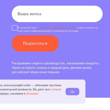
 нового сезона и каждый день делаем рынок
ой обуви качественнее
ка, использующий cookie — небольшие текстовые
зовательской активности. Вы даете свое
согласие
Да
порядке, указанном в
Политике