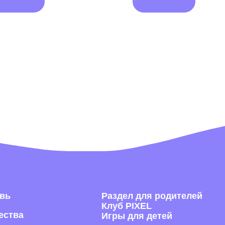
Раздел для родителей
Под
Клуб PIXEL
рас
Игры для детей
озницу
Я согла
получе
П
Раскрыва