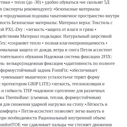
тики • тепло (до -30) • удобно обуваться •не скользят 5Д
топ (эксперты рекомендуют): •безопасные материалы
я •продуманная подошва •анатомичное пространство внутри
ность Безопасные материалы: Материал верха: Текстиль с
 PXL-Dry : •легкость •защита от влаги и грязи •
действиям Материал подкладки: Натуральный шерстяной
ex: •сохраняет тепло • полная влагонепроницаемость •
емальная защита от дождя, ветра и снега Петля ассистент
мостоятельного обувания Надежная система фиксации 2FIX:
нь- велькро):надежная фиксация •адаптивность по полноте
 формоустойчивый задник FormFix: •обеспечивает
и •уменьшает мышечную усталость•не теряет форму
протектором GRIP LITE) •легкость, теплоизоляция и
 и гибкость ТПР •надежное сцепление для различных
ка ThermoBase: (съемная, теплая, формоустойчивая)
 для снижения ударной нагрузки на стопу •Лёгкость и
комфорта • Петля-ассистент позволяет легко вынуть и
 при необходимости Рациональный внутренний объем:
omfortTOE •не сдавливает пальцы •не стесняет движения