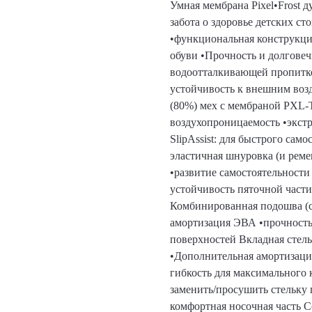
Умная мембрана Pixel•Frost ду
забота о здоровье детских с
•функциональная конструкци
обуви •Прочность и долговеч
водоотталкивающей пропиткой
устойчивость к внешним воз
(80%) мех с мембраной PXL-T
воздухопроницаемость •экстр
SlipAssist: для быстрого са
эластичная шнуровка (и реме
•развитие самостоятельности
устойчивость пяточной част
Комбинированная подошва (с 
амортизация ЭВА •прочность
поверхностей Вкладная стель
•Дополнительная амортизация
гибкость для максимального 
заменить/просушить стельку
комфортная носочная часть C