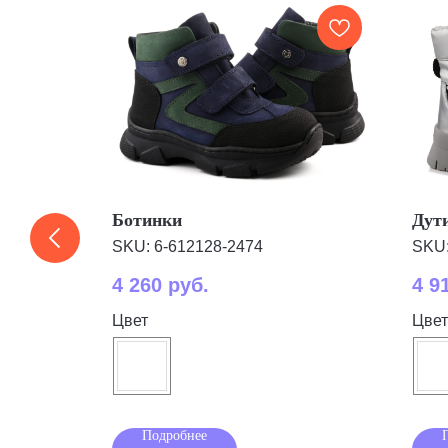
Ботинки
Дут
SKU:
6-612128-2474
SKU
4 260
руб.
4 9
Цвет
Цвет
Подробнее