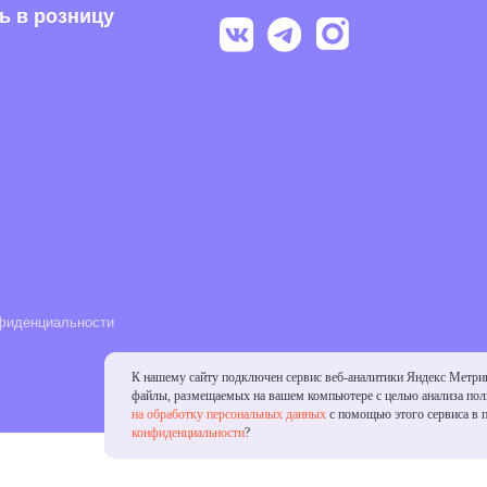
обуви из
российск
альности
К нашему сайту подключен сервис веб-аналитики Яндекс Метри
файлы, размещаемых на вашем компьютере с целью анализа поль
на обработку персональных данных
с помощью этого сервиса в 
конфиденциальности
?