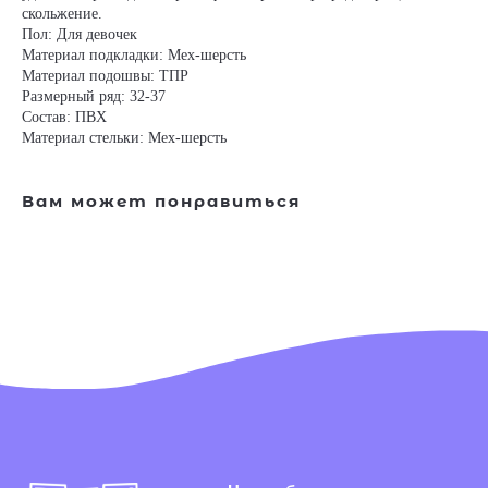
скольжение.
Пол: Для девочек
Материал подкладки: Мех-шерсть
Материал подошвы: ТПР
Размерный ряд: 32-37
Состав: ПВХ
Материал стельки: Мех-шерсть
Вам может понравиться
Наша обувь
Преимущества
Где купить в розницу
Блог
Раздел для родителей
Клуб PIXEL
Игры для детей
Подпишитесь на нашу