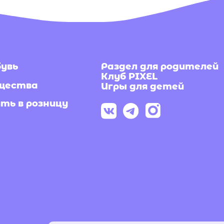
Под
Раздел для родителей
Клуб PIXEL
рас
ва
Игры для детей
 розницу
Я согл
и даю
рекла
По
Раскрыв
концепт
делаем 
нциальности