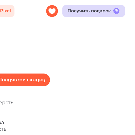
Получить подарок
Получить скидку
ерсть
П
жа
сть