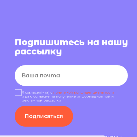
пишитесь на нашу
сылку
асен(-на) с
политикой конфиденциальности
 согласие на получение информационной и
мной рассылки
дписаться
аем секреты производства, показываем
ы обуви из нового сезона и каждый день
рынок российской обуви качественнее