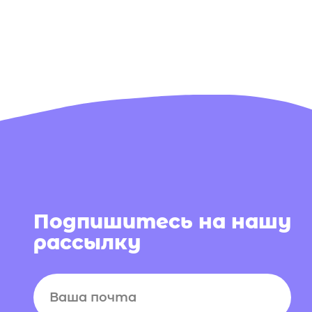
пишитесь на нашу
сылку
сен(-на) с
политикой конфиденциальности
и даю согласие на
ние информационной и рекламной рассылки
дписаться
аем секреты производства, показываем
ы обуви из нового сезона и каждый день