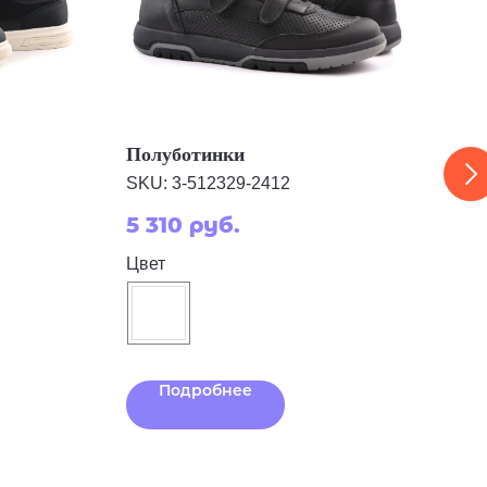
Полуботинки
Пол
SKU:
3-512329-2412
SKU
5 310
руб.
4 
Цвет
Цве
Подробнее