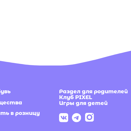
Под
Раздел для родителей
Клуб PIXEL
рас
ва
Игры для детей
 розницу
Я согла
получе
По
Раскрыв
концепт