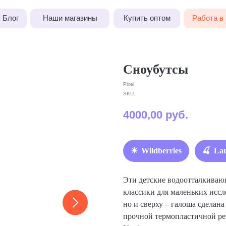
Наши магазины
Купить оптом
Работа в Pixel
Сноубутсы
Pixel
SKU:
4000,00
руб.
Wildberries
La
Эти детские водоотталкиваю
классики для маленьких иссл
но и сверху – галоша сделан
прочной термопластичной ре