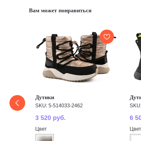
Вам может понравиться
Дутики
Дут
SKU:
5-514033-2462
SKU
3 520
руб.
6 5
Цвет
Цвет