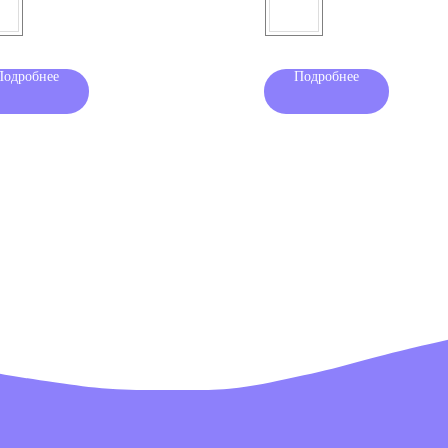
Подробнее
Подробнее
Раздел для родителей
Под
Клуб PIXEL
рас
Игры для детей
озницу
Я согла
получе