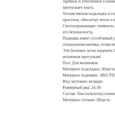
Удобное и утепленное голен
пропускает влагу.
Теплая мягкая подкладка и с
прогулок, обеспечат тепло и
Светоотражающие элементы д
его безопасность.
Подошва имеет устойчивый р
специальная выемка, позвол
Эти ботинки легко надевать 
активным прогулкам!
Пол: Для мальчиков
Материал подкладки: Шерсть
Материал подошвы: ЭВА/ТП
Вид застежки: велькро
Размерный ряд: 24-30
Состав: Текстиль/искусствен
Материал стельки: Шерсть