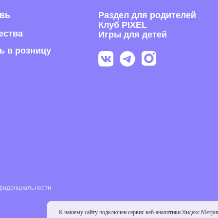
П
Раскрыва
обуви из
российск
альности
К нашему сайту подключен сервис веб-аналитики Яндекс Метри