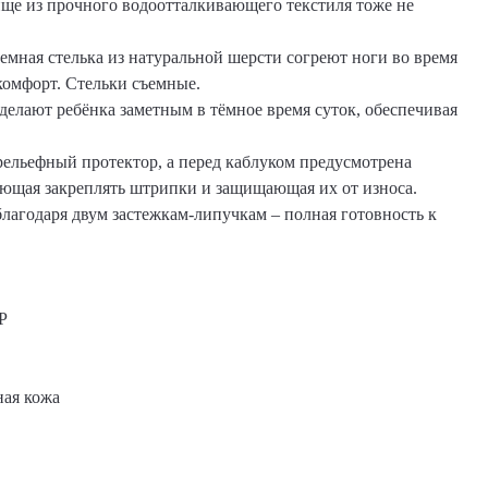
ище из прочного водоотталкивающего текстиля тоже не
ъемная стелька из натуральной шерсти согреют ноги во время
 комфорт. Стельки съемные.
елают ребёнка заметным в тёмное время суток, обеспечивая
ельефный протектор, а перед каблуком предусмотрена
яющая закреплять штрипки и защищающая их от износа.
благодаря двум застежкам-липучкам – полная готовность к
Р
ная кожа