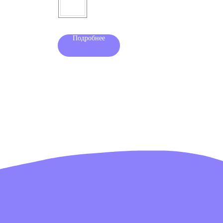
Подробнее
пишитесь на нашу
сылку
сен(-на) с
политикой конфиденциальности
и даю согласие на
ние информационной и рекламной рассылки