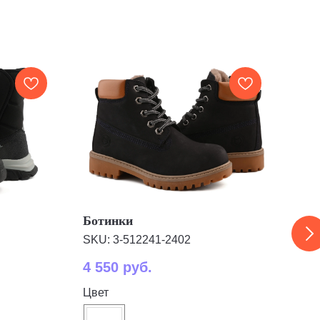
Ботинки
Бот
SKU:
3-512241-2402
SKU
4 550
руб.
5 7
Цвет
Цве