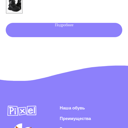
Где купить в розницу
Блог
Подробнее
Раздел для родителей
Клуб PIXEL
Игры для детей
Подпишитесь на нашу
рассылку
Я согласен(-на) с
политикой конфиденциальности
и даю согласие на
получение информационной и рекламной рассылки
Подписаться
Раскрываем секреты производства, показываем концепты
обуви из нового сезона и каждый день делаем рынок