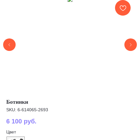
Ботинки
Бо
SKU:
6-614065-2693
SK
6 100
руб.
5 
Наша обувь
Цвет
Цв
Преимущества