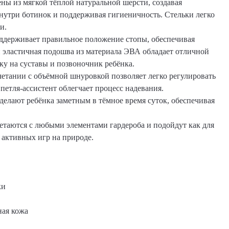
ны из мягкой тёплой натуральной шерсти, создавая
утри ботинок и поддерживая гигиеничность. Стельки легко
и.
держивает правильное положение стопы, обеспечивая
и эластичная подошва из материала ЭВА обладает отличной
ку на суставы и позвоночник ребёнка.
четании с объёмной шнуровкой позволяет легко регулировать
петля-ассистент облегчает процесс надевания.
елают ребёнка заметным в тёмное время суток, обеспечивая
етаются с любыми элементами гардероба и подойдут как для
я активных игр на природе.
ки
ная кожа