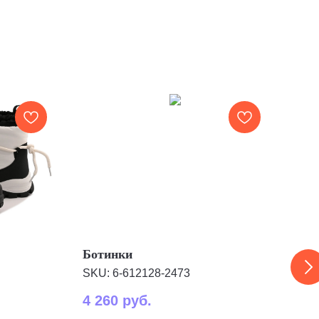
Ботинки
Дут
SKU:
6-612128-2473
SKU
4 260
руб.
4 4