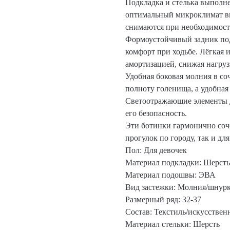
Подкладка и стелька выполне
оптимальный микроклимат вн
снимаются при необходимост
Формоустойчивый задник под
комфорт при ходьбе. Лёгкая 
амортизацией, снижая нагруз
Удобная боковая молния в со
полноту голенища, а удобная 
Светоотражающие элементы д
его безопасность.
Эти ботинки гармонично соч
прогулок по городу, так и дл
Пол: Для девочек
Материал подкладки: Шерсть
Материал подошвы: ЭВА
Вид застежки: Молния/шнур
Размерный ряд: 32-37
Состав: Текстиль/искусствен
Материал стельки: Шерсть