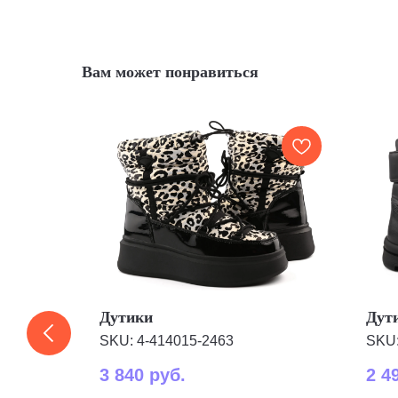
Вам может понравиться
Дутики
Дут
SKU:
4-414015-2463
SKU
3 840
руб.
2 4