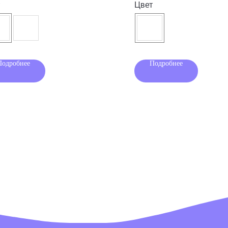
Цвет
Подробнее
Подробнее
Раздел для родителей
Под
Клуб PIXEL
рас
Игры для детей
озницу