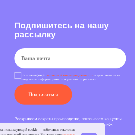
сен(-на) с
политикой конфиденциальности
и даю согласие на
ние информационной и рекламной рассылки
одписаться
ем секреты производства, показываем концепты
 нового сезона и каждый день делаем рынок
ой обуви качественнее
ка, использующий cookie — небольшие текстовые
зовательской активности. Вы даете свое
согласие