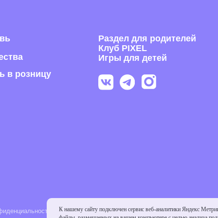
Я согла
получе
П
Раскрыва
обуви из
российск
альности
К нашему сайту подключен сервис веб-аналитики Яндекс Метри
файлы, размещаемых на вашем компьютере с целью анализа поль