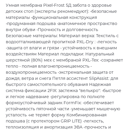
Умная мембрана Pixel•Frost 5Д забота о здоровье
детских стоп (эксперты рекомендуют): •безопасные
материалы •функциональная конструкция
•продуманная подошва •анатомичное пространство
внутри обуви •Прочность и долговечность
Безопасные материалы: Материал верха: Текстиль с
водоотталкивающей пропиткой PXL-Dry : •легкость
•защита от влаги и грязи • устойчивость к внешним
воздействиям Материал подкладки: Натуральный
шерстяной (80%) мех с мембраной PXL-Tex: •сохраняет
тепло • полная влагонепроницаемость •
воздухопроницаемость •экстремальная защита от
дождя, ветра и снега Петля ассистент SlipAssist: для
быстрого самостоятельного обувания Надежная
система фиксации 2FIX: застежка "велькро": •быстрое
и легкое надевание •регулировка по полноте
формоустойчивый задник FormFix: •обеспечивает
устойчивость пяточной части •уменьшает мышечную
усталость •не теряет форму Комбинированная
подошва (с протектором GRIP LITE) •легкость,
теплоизоляция и амортизация ЭВА •прочность и