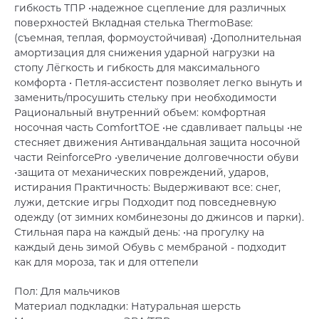
гибкость ТПР •надежное сцепление для различных
поверхностей Вкладная стелька ThermoBase:
(съемная, теплая, формоустойчивая) •Дополнительная
амортизация для снижения ударной нагрузки на
стопу Лёгкость и гибкость для максимального
комфорта • Петля-ассистент позволяет легко вынуть и
заменить/просушить стельку при необходимости
Рациональный внутренний объем: комфортная
носочная часть ComfortTOE •не сдавливает пальцы •не
стесняет движения Антивандальная защита носочной
части ReinforcePro •увеличение долговечности обуви
•защита от механических повреждений, ударов,
истирания Практичность: Выдерживают все: снег,
лужи, детские игры Подходит под повседневную
одежду (от зимних комбинезоны до джинсов и парки).
Стильная пара на каждый день: •на прогулку на
каждый день зимой Обувь c мембраной - подходит
как для мороза, так и для оттепели
Пол: Для мальчиков
Материал подкладки: Натуральная шерсть