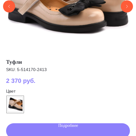
Туфли
По
SKU:
5-514170-2413
SK
2 370
руб.
4 
Цвет
Цв
Наша обувь
Преимущества
Где купить в розницу
Блог
Подробнее