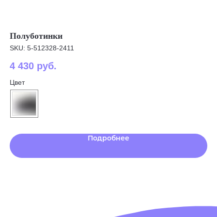
Полуботинки
Т
SKU:
5-512328-2411
SK
4 430
руб.
3 
Цвет
Цв
Наша обувь
Преимущества
Где купить в розницу
Подробнее
Блог
Раздел для родителей
Клуб PIXEL
Игры для детей
Подпишитесь на нашу